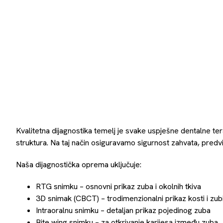
Kvalitetna dijagnostika temelj je svake uspješne dentalne ter
struktura. Na taj način osiguravamo sigurnost zahvata, predvid
Naša dijagnostička oprema uključuje:
RTG snimku – osnovni prikaz zuba i okolnih tkiva
3D snimak (CBCT) – trodimenzionalni prikaz kosti i zubi
Intraoralnu snimku – detaljan prikaz pojedinog zuba
Bite wing snimku – za otkrivanje karijesa između zuba