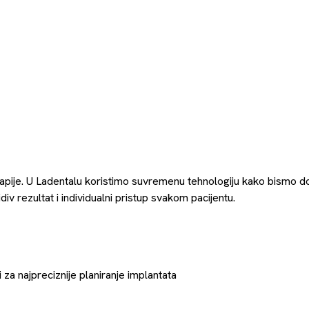
apije. U Ladentalu koristimo suvremenu tehnologiju kako bismo dobi
iv rezultat i individualni pristup svakom pacijentu.
 za najpreciznije planiranje implantata