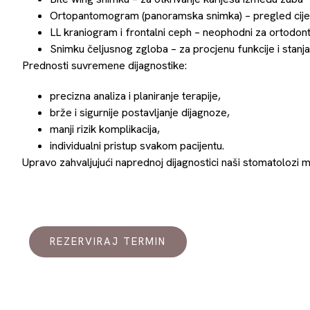
Ortopantomogram (panoramska snimka) – pregled cijele
LL kraniogram i frontalni ceph – neophodni za ortodonts
Snimku čeljusnog zgloba – za procjenu funkcije i stanj
Prednosti suvremene dijagnostike:
precizna analiza i planiranje terapije,
brže i sigurnije postavljanje dijagnoze,
manji rizik komplikacija,
individualni pristup svakom pacijentu.
Upravo zahvaljujući naprednoj dijagnostici naši stomatolozi 
REZERVIRAJ TERMIN