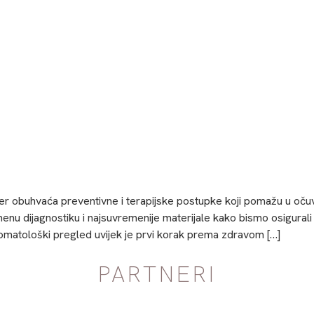
jer obuhvaća preventivne i terapijske postupke koji pomažu u očuv
enu dijagnostiku i najsuvremenije materijale kako bismo osigurali 
tomatološki pregled uvijek je prvi korak prema zdravom […]
PARTNERI